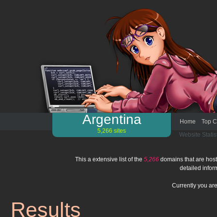
Argentina
Home
Top C
5,266 sites
Website Statis
This a extensive list of the
5,266
domains that are host
detailed infor
Currently you ar
Results