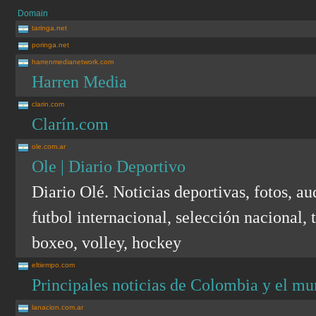
Domain
taringa.net
poringa.net
harrenmedianetwork.com
Harren Media
clarin.com
Clarín.com
ole.com.ar
Ole | Diario Deportivo
Diario Olé. Noticias deportivas, fotos, au
futbol internacional, selección nacional, 
boxeo, volley, hockey
eltiempo.com
Principales noticias de Colombia y e
lanacion.com.ar