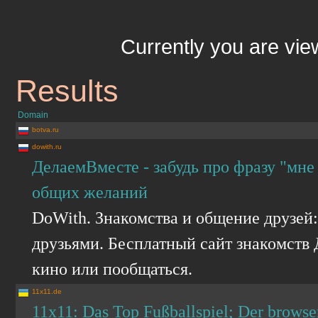
Currently you are vi
Results
Domain
botva.ru
dowith.ru
ДелаемВместе - забудь про фразу "мне
общих желаний
DoWith. Знакомства и общение друзей
друзьями. Бесплатный сайт знакомств Д
кино или пообщаться.
11x11.de
11x11: Das Top Fußballspiel; Der brows