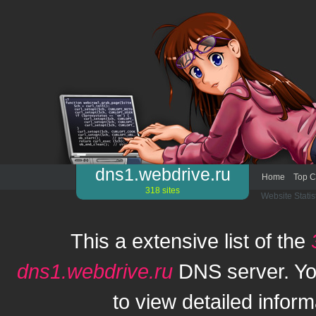
dns1.webdrive.ru
Home
Top C
318 sites
Website Statis
This a extensive list of the
dns1.webdrive.ru
DNS server. Yo
to view detailed inform