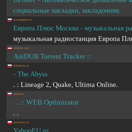
социальные закладки, закладочник
europaplus.ru
Европа Плюс Москва - музыкальная р
музыкальная радиостанция Европа Пл
anidub.com
AniDUB Torrent Tracker ::
theabyss.ru
- The Abyss
. : Lineage 2, Quake, Ultima Online.
webo.in
. . :: WEB Optimizator
. .
yahooeu.ru
YahooEU.ru