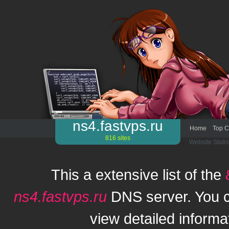
ns4.fastvps.ru
Home
Top C
816 sites
Website Statis
This a extensive list of the
ns4.fastvps.ru
DNS server. You c
view detailed informat