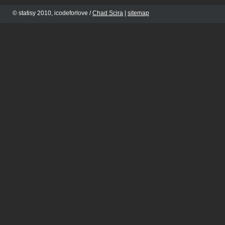
© statisy 2010, icodeforlove /
Chad Scira
|
sitemap