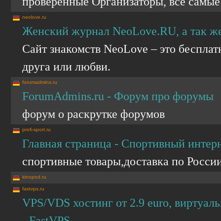
проверенные Организаторы, все самые
neolove.ru
Женский журнал NeoLove.RU, а так же
Сайт знакомств NeoLove – это бесплат
друга или любви.
forumadmins.ru
ForumAdmins.ru - Форум про форумы
форум о раскрутке форумов
profi-sport.ru
Главная страница - Спортивный инт
спортивные товары,доставка по Росси
kinopod.ru
fastvps.ru
VPS/VDS хостинг от 2.9 euro, виртуаль
- FastVPS