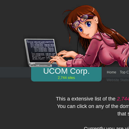
UCOM Corp.
Home
Top C
2,744 sites
Website Statis
This a extensive list of the
2,74
You can click on any of the dom
that 
Currently you are 