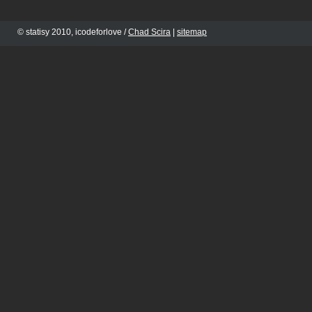
© statisy 2010, icodeforlove /
Chad Scira
|
sitemap