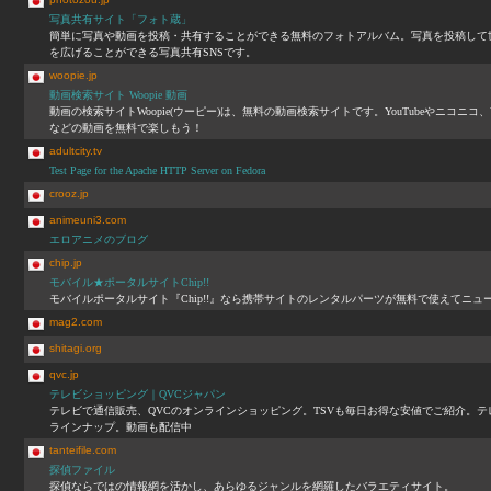
写真共有サイト「フォト蔵」
簡単に写真や動画を投稿・共有することができる無料のフォトアルバム。写真を投稿して
を広げることができる写真共有SNSです。
woopie.jp
動画検索サイト Woopie 動画
動画の検索サイトWoopie(ウーピー)は、無料の動画検索サイトです。YouTubeやニ
などの動画を無料で楽しもう！
adultcity.tv
Test Page for the Apache HTTP Server on Fedora
crooz.jp
animeuni3.com
エロアニメのブログ
chip.jp
モバイル★ポータルサイトChip!!
モバイルポータルサイト『Chip!!』なら携帯サイトのレンタルパーツが無料で使えてニュー
mag2.com
shitagi.org
qvc.jp
テレビショッピング｜QVCジャパン
テレビで通信販売、QVCのオンラインショッピング。TSVも毎日お得な安値でご紹介。
ラインナップ。動画も配信中
tanteifile.com
探偵ファイル
探偵ならではの情報網を活かし、あらゆるジャンルを網羅したバラエティサイト。