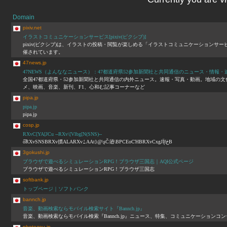
Domain
pixiv.net
イラストコミュニケーションサービス[pixiv(ピクシブ)]
pixiv(ピクシブ)は、イラストの投稿・閲覧が楽しめる「イラストコミュニケーション
催されています。
47news.jp
47NEWS（よんななニュース）：47都道府県52参加新聞社と共同通信のニュース・情報
全国47都道府県・52参加新聞社と共同通信の内外ニュース。速報・写真・動画。地域の
メ、映画、音楽、新刊、F1、心和む記事コーナーなど
pipa.jp
pipa.jp
pipa.jp
cosp.jp
RXvC[YA[JCu --RXv\[Vlbg[N(SNS)--
ő̃RXvSNSBRXv摜ALARXvߑAAt}@\ʂČ𗬂\BPCEoCΉBRXvCxgJÏ̖fڂB
3gokushi.jp
ブラウザで遊べるシミュレーションRPG！ブラウザ三国志｜AQI公式ページ
ブラウザで遊べるシミュレーションRPG！ブラウザ三国志
softbank.jp
トップページ｜ソフトバンク
bannch.jp
音楽、動画検索ならモバイル検索サイト『Bannch.jp』
音楽、動画検索ならモバイル検索『Bannch.jp』ニュース、特集、コミュニケーションコ
photozou.jp