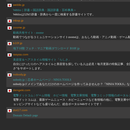
weblio.jp
Weblio｜辞書＜国語辞典・国語辞書・百科事典＞
Weblioは529の辞書・辞典から一度に検索する辞書サイトです。
mbsp.jp
zoome.jp
動画共有サイト - zoome
動画でつながるコミュニケーションサイトzoomeは、おもしろ動画・アニメ動画・ゲー
b10f.jp
地下10階 フェチ・マニア動画ダウンロード B10F.jp
rasysa.com
美容室＆ヘアスタイル情報サイト「らしさ」
自分にぴったりのヘアスタイルと美容室を探している人は必見！毎月更新の特集記事、全国約
さ”をサポートします。
nobody.jp
nobody.jp｜忍者ホームページ - NINJA TOOLS
nobody.jpドメインであなただけのホームページを作ってみませんか？『NINJA T
dengeki.com
電撃ドットコム | ゲーム情報 ホビー情報 電撃文庫情報 電撃コミック情報のポータル |
電撃ドットコムは、最新ゲームニュース・ホビーニュースなど各情報の他に、電撃文庫や
ョッピングサイトなども盛り込んだ、総合ポータルWebサイトです！
dot17.com
Domain Default page