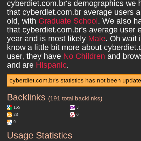
cyberdiet.com.br
's demographics we 
that
cyberdiet.com.br
average users 
old, with
Graduate School
. We also h
that
cyberdiet.com.br
's average user 
year and is most likely
Male
. Oh wait 
know a little bit more about
cyberdiet.
user, they have
No Children
and brow
and are
Hispanic
.
cyberdiet.com.br's statistics has not been updat
Backlinks
cyberdiet.com.br
(191 total backlinks)
165
3
23
0
0
Usage Statistics
cyberdiet.com.br