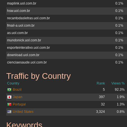
maplink.uol.com.br
0.1%
hsw.uol.com.br
0.1%
recantodasletras.uol.com.br
0.1%
fmail-a.uol.com.br
0.1%
as.uol.com.br
0.1%
mundonick.uol.com.br
0.1%
esporteinterativo.uol.com.br
0.1%
download.uol.com.br
0.1%
cienciaesaude.uol.com.br
0.1%
Traffic by Country
cyberdiet.com.br
Country
Rank
Views %
Brazil
5
92.3%
Japan
397
1.9%
Portugal
32
1.3%
United States
3,324
0.8%
Keywords
cyberdiet.com.br