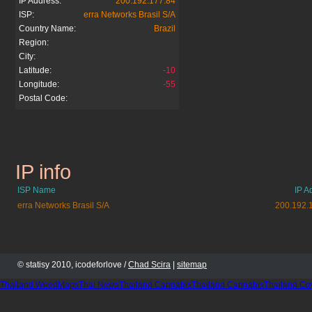
IP Address:
200.192.177.84
ISP:
erra Networks Brasil S/A
Country Name:
Brazil
Region:
City:
Latitude:
-10
Longitude:
-55
Postal Code:
IP info
cyberdiet.com.br
ISP Name
IP A
erra Networks Brasil S/A
200.192.
© statisy 2010, icodeforlove /
Chad Scira
|
sitemap
Thailand WeedMaps
Thai News
Thailand Cannabis
Thailand Cannabis
Thailand Co