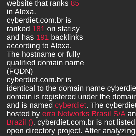
website that ranks
85
in Alexa.
cyberdiet.com.br
is
ranked
181
on statisy
and has
191
backlinks
according to Alexa.
The hostname or fully
qualified domain name
(FQDN)
cyberdiet.com.br
is
identical to the domain name
cyberdie
domain is registered under the domain
and is named
cyberdiet
. The
cyberdie
hosted by
erra Networks Brasil S/A
and
Brazil ()
.
cyberdiet.com.br
is not liste
open directory project. After analyzing