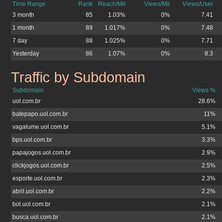
Time Range
Rank
Reach/Mil
Views/Mil
Views/User
3 month
85
1.03%
0%
7.41
1 month
89
1.017%
0%
7.48
7 day
88
1.025%
0%
7.71
Yesterday
86
1.07%
0%
8.3
Traffic by Subdomain
cyberdiet.com.br
Subdomain
Views %
uol.com.br
28.6%
batepapo.uol.com.br
11%
vagalume.uol.com.br
5.1%
bps.uol.com.br
3.3%
papajogos.uol.com.br
2.9%
clickjogos.uol.com.br
2.5%
esporte.uol.com.br
2.3%
abril.uol.com.br
2.2%
bol.uol.com.br
2.1%
busca.uol.com.br
2.1%