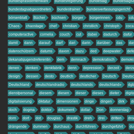
bundespräsidentenwahl
bundesregierung
bundestag
bundestags
bundestagsabgeordneten
bundestrainer
bundesverfassungsgericht
börsenblatt
Bücher
büchsen
bürger
bürgerinnen
cdu
cd
Chaos
chaostage
chef
christian
christlich
christoph
coca
computeractive
cornelia
couch
cut
dabei
dadurch
dafür
damit
dann
darauf
darf
dari
darin
darüber
das
da
datenschützern
datums
davon
dazu
ded
deepwater
def
dekanatsjugendreferentin
dem
demnach
demokratisch
demokra
denen
denken
denkfabrik
denn
depression
derzeit
derze
design
dessen
desto
deutlich
deutlicher
Deutsch
Deuts
Deutschland
deutschlandradio
deutschlands
deutschland»
dg
dienstpersonal
diesem
diesen
dieser
dieses
dieter
digit
digitalisierung
diktatur
dimensionen
dinge
dingen
dirk
d
doch
dogma
doktor
dokument
dollar
Don
donnerstag
dorn
dort
dot
douglas
drastik
dreh
drei
dritten
dro
drängende
dummen
durchaus
durchführen
durchgeführt
du