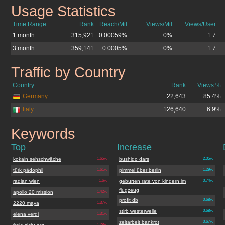
Usage Statistics
freie-sicht.org
Time Range
Rank
Reach/Mil
Views/Mil
Views/User
1 month
315,921
0.00059%
0%
1.7
3 month
359,141
0.0005%
0%
1.7
Traffic by Country
freie-sicht.org
Country
Rank
Views %
Germany
22,643
85.4%
Italy
126,640
6.9%
Keywords
freie-sicht.org
Top
Increase
kokain sehschwäche
1.65%
bushido dars
2.05%
türk pädophil
1.61%
pimmel über berlin
1.29%
radian wien
1.6%
geburten rate von kindern im
0.74%
flugzeug
apollo 20 mission
1.42%
profit db
0.68%
2220 maya
1.37%
stirb westerwelle
0.68%
elena verdi
1.31%
zeitarbeit bankrot
0.67%
1.28%