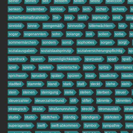
seiner
seines
seit
seitdem
seiten
selbst
selección
se
senken
september
seriöse
setzt
sich
sicher
sichere
s
sicherheitsmaßnahmen
Sie
sieg
sieht
sigmund
sind
sing
sinnbild
sinne
sinngemäß
sinnvolle
sittenwächtern
sitz
s
sogar
sogenannten
sohn
solange
soll
sollen
sollie
so
sommermärchen
sondern
sonst
sophokles
sorgen
sorgt
sozialausgaben
sozialstaatsprinzip
sozialversicherungspflichtig
sp
spardruck
sparen
sparmöglichkeiten
sparpaket
spart
spaß
spiel
spiele
spielen
spielerische
spion
spitze
spontanes
sprichwort
sprudelt
später
spüren
staat
staatliche
staatl
stadtteil
stammte
stand
stark
statt
steckt
stehe
steht
stein
steinen
steinigung
stelle
stellen
sterben
steuer
steuerzahler
steuerzahlerbund
stift
stiftet
stimmte
stimmten
strategisch
straße
straßenunruhen
streckt
stromausfall
struk
studie
studio
städtchen
ständig
ständigen
stärksten
stüc
superagenten
swift
swift-abkommen
Symbol
sympathie
sym