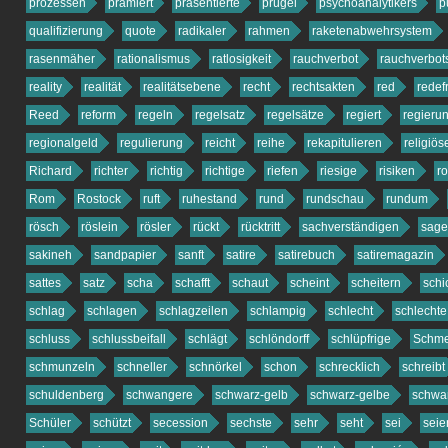
prozessen
prämiert
präsentierte
prügel
psychoanalytikers
p
qualifizierung
quote
radikaler
rahmen
raketenabwehrsystem
rasenmäher
rationalismus
ratlosigkeit
rauchverbot
rauchverbot
reality
realität
realitätsebene
recht
rechtsakten
red
redefr
Reed
reform
regeln
regelsatz
regelsätze
regiert
regieru
regionalgeld
regulierung
reicht
reihe
rekapitulieren
religiös
Richard
richter
richtig
richtige
riefen
riesige
risiken
r
Rom
Rostock
ruft
ruhestand
rund
rundschau
rundum
rösch
röslein
rösler
rückt
rücktritt
sachverständigen
sag
sakineh
sandpapier
sanft
satire
satirebuch
satiremagazin
sattes
satz
scha
schafft
schaut
scheint
scheitern
schi
schlag
schlagen
schlagzeilen
schlampig
schlecht
schlechte
schluss
schlussbeifall
schlägt
schlöndorff
schlüpfrige
Schme
schmunzeln
schneller
schnörkel
schon
schrecklich
schreibt
schuldenberg
schwangere
schwarz-gelb
schwarz-gelbe
schwa
Schüler
schützt
secession
sechste
sehr
seht
sei
seie