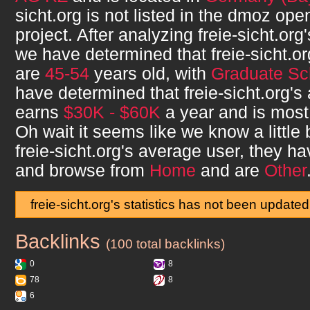
sicht.org
is not listed in the dmoz open
project. After analyzing
freie-sicht.org
we have determined that
freie-sicht.or
are
45-54
years old, with
Graduate Sc
have determined that
freie-sicht.org
's
earns
$30K - $60K
a year and is most
Oh wait it seems like we know a little
freie-sicht.org
's average user, they h
and browse from
Home
and are
Other
freie-sicht.org's statistics has not been updated
Backlinks
freie-sicht.org
(100 total backlinks)
0
8
78
8
6