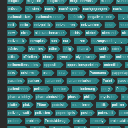
möglich
mögliche
möglichen
möglicherweise
müller
Münch
müsste
müssten
nach
nachfragen
nachgegangen
nachzud
nationalkicker
nationalmuseum
natürlich
negativ-cutterin
negat
nett
netto
netzpolitik
netzsperren
netzwerken
neue
neue
new
nicht
nichtraucherschutz
nichts
niebel
niemand
nix
notizblock
novaplus
nun
nur
nutzen
nutzungsbedingungen
nächsten
nächstes
nähe
nötig
obama
obwohl
oder
o
office
offziellen
ohne
olympia
olympische
online
online-
onlinerollenspieles
opposition
oppositionsparteien
ordentlich
o
orks
ortstermin
osten
outta
palmen
Panorama
papperla
paradies
pariser
parlament
parlamentarischen
Partei
passa
patientinnen
pelikane
pension
pensionierung
percy
Peter
pharma-lobby
pharmaindustrie
phase
phillip
physische
pint
platte
platz
Pläne
podolski
polarisieren
politik
politiker
polizeigewalt
polizisten
popereignis
posten
potenziell
poto
proben
problem
Produktdesign
projekt
property
protestakti