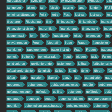
europäischer
Evolution
ewig
ex-thyssen-chef
explosion
ext
fahlgelber
fakten
fall
falsch
falsche
fand
fanden
FAS
fehleinschätzungen
Felix
fertig
Fest
festival
festivals
fes
filesharer
Filesharing
film
filmindustrie
filmkomödie
financial
Finanzdienstleister
finanzhilfen
finanzierung
finanzmarkt
finden
flaggenmast
fleht
fließt
flugblättern
fokus
folgenden
for
fortwährenden
Forum
fotografin
frage
Fragen
fragesteller
frankfurter
frappierenden
fraser-institut
Frau
Frauen
frauena
freiheit
freiheits
freiheitsstrafen
freud
frieden
fuck
Fulton
funktionieren
funktionierende
fusionieren
fußball
fußballerisch
fußballgroßmächte
fähigkeit
fällige
fängt
fühle
führen
fün
füßen
gab
galerien
Gamer
ganz
gar
garantierte
gauc
geborenen
gebundenen
gebäudekomplexes
gebühr
gebühren
gefangenenlager
gefieder
geflirte
gefunden
gefährdet
gefäh
gegangen
gegeben
gegen
gegenkandidaten
gegenprogramm
gegriffen
geheimdienstausschusses
geheimdienstes
geheimer