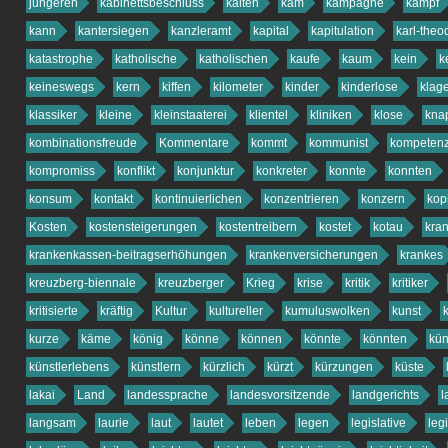
jüngeren
kabinettsbeschluss
kalten
kam
kampagne
kampf
kann
kantersiegen
kanzleramt
kapital
kapitulation
karl-theo
katastrophe
katholische
katholischen
kaufe
kaum
kein
k
keineswegs
kern
kiffen
kilometer
kinder
kinderlose
klag
klassiker
kleine
kleinstaaterei
klientel
kliniken
klose
kna
kombinationsfreude
Kommentare
kommt
kommunist
kompeten
kompromiss
konflikt
konjunktur
konkreter
konnte
konnten
konsum
kontakt
kontinuierlichen
konzentrieren
konzern
kop
Kosten
kostensteigerungen
kostentreibern
kostet
kotau
kra
krankenkassen-beitragserhöhungen
krankenversicherungen
krankes
kreuzberg-biennale
kreuzberger
Krieg
krise
kritik
kritiker
kritisierte
kräftig
Kultur
kultureller
kumuluswolken
kunst
kurze
käme
könig
könne
können
könnte
könnten
kün
künstlerlebens
künstlern
kürzlich
kürzt
kürzungen
küste
lakai
Land
landessprache
landesvorsitzende
landgerichts
l
langsam
laurie
laut
lautet
leben
legen
legislative
legi