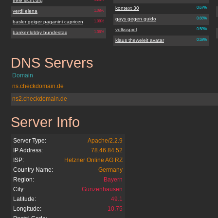
freie sicht.org
kontext 30
0.67%
verdi elena
1.08%
gays gegen guido
0.66%
basler geiger paganini capricen
1.08%
volksspiel
0.58%
bankenlobby bundestag
1.06%
klaus theweleit avatar
0.58%
DNS Servers
freie-sicht.org
Domain
ns.checkdomain.de
ns2.checkdomain.de
Server Info
freie-sicht.org
Server Type:
Apache/2.2.9
IP Address:
78.46.84.52
ISP:
Hetzner Online AG RZ
Country Name:
Germany
Region:
Bayern
City:
Gunzenhausen
Latitude:
49.1
Longitude:
10.75