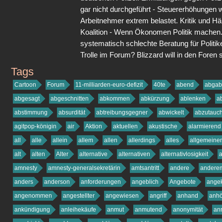
gar nicht durchgeführt - Steuererhöhungen w
Arbeitnehmer extrem belastet. Kritik und H
Koalition - Wenn Ökonomen Politik machen
systematisch schlechte Beratung für Politi
Trolle im Forum? Blizzard will in den Foren 
Tags
freie-sicht.org
Cartoon
Forum
11-milliarden-euro-defizit
40te
abend
abgab
abgesagt
abgeschnitten
abkommen
abkürzung
ablenken
a
abstimmung
absurdität
abtreibungsgegner
abwickelt
abzutauc
agitpop-königin
air
Aktion
aktuellen
akustische
alarmierend
all
alle
allein
allem
allen
allerdings
alles
allgemeine
alt
alten
Alter
alternative
alternativen
alternativlosigkeit
amnesty
amnesty-generalsekretärin
amtsantritt
andere
andere
anders
anderson
anforderungen
angeblich
Angebote
angek
angenommen
angestellter
angewiesen
angriff
anhand
anh
ankündigung
anleihekäufe
anmut
anmutend
anonymität
an