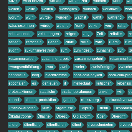
witze
wlan-netzen
wm-aus
wm-auszeit
wochen
wohl
wo
wollen
wollte
wollten
womöglich
wonach
workflow«
wor
worum
wulff
wurde
wurden
wächst
wählt
während
wä
wäschespinnen
würde
wütend
York
yorker
you
zaha
zehntausende
zeichnungen
zeigen
zeigt
Zeit
zeitalter
ze
zerlegt
zerschellt
ziehen
Zitate
zivile
zorn
zuerst
zufr
zugriff
zukunftsinvestition
zum
zumindest
zunächst
zur
z
zusammenarbeit
zusammenarbeit
zusammengehört
zusammenha
zwangsentblößung
zwar
zwei
zweier
zweistöckiger
zwisch
bannmeile
bdkj
blechtrommel
coca-cola-boykott
coca-cola-pro
epochalen
es
genießen
if
intellectual
kritischer
lebenssc
protestaktionen
staatliche
straßenberatungen
umkehr
wir
g
«bond
«bond»-produktion
«james
«kreuzberg
«sekundärverwa
»titanic«-autoren
»um
Ärgernisse
Ödipus
Öffentl
Ökonomen
Ölkatastrophe
Öllache
Ölpest
Ölplattform
Über
Übergriff
ältere
öffentliche
öffentlichen
öffnet
ölverschmierten
ölvers