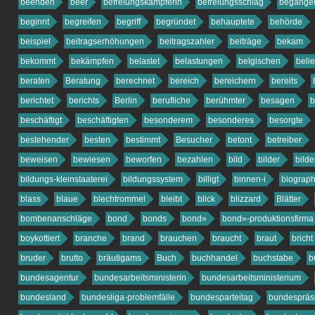
beenden
beer
befreiungskämpferin
befreiungsschlag
begange
beginnt
begreifen
begriff
begründet
behauptete
behörde
beispiel
beitragserhöhungen
beitragszahler
beiträge
bekam
bekommt
bekämpfen
belastet
belastungen
belgischen
belie
beraten
Beratung
berechnet
bereich
bereichern
bereits
berichtet
berichts
Berlin
berufliche
berühmter
besagen
b
beschäftigt
beschäftigten
besonderem
besonderes
besorgte
bestehender
besten
bestimmt
Besucher
betont
betreiber
beweisen
bewiesen
beworfen
bezahlen
bild
bilder
bilde
bildungs-kleinstaaterei
bildungssystem
billigt
binnen-i
biograph
blass
blaue
blechtrommel
bleibt
blick
blizzard
Blätter
bombenanschläge
bond
bonds
bond»
bond»-produktionsfirma
boykottiert
branche
brand
brauchen
braucht
braut
bricht
bruder
brutto
bräutigams
Buch
buchhandel
buchstabe
b
bundesagentur
bundesarbeitsministerin
bundesarbeitsministerium
bundesland
bundesliga-problemfälle
bundesparteitag
bundespräs