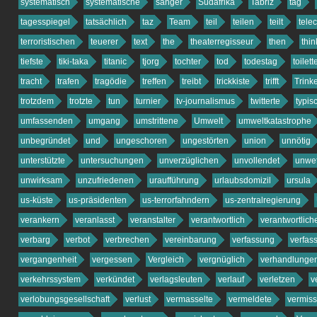
systematisch
systematische
sänger
Südafrika
Tabriz
tag
tagesspiegel
tatsächlich
taz
Team
teil
teilen
teilt
tele
terroristischen
teuerer
text
the
theaterregisseur
then
thin
tiefste
tiki-taka
titanic
tjorg
tochter
tod
todestag
toilet
tracht
trafen
tragödie
treffen
treibt
trickkiste
trifft
Trink
trotzdem
trotzte
tun
turnier
tv-journalismus
twitterte
typis
umfassenden
umgang
umstrittene
Umwelt
umweltkatastrophe
unbegründet
und
ungeschoren
ungestörten
union
unnötig
unterstützte
untersuchungen
unverzüglichen
unvollendet
unwet
unwirksam
unzufriedenen
uraufführung
urlaubsdomizil
ursula
us-küste
us-präsidenten
us-terrorfahndern
us-zentralregierung
verankern
veranlasst
veranstalter
verantwortlich
verantwortlich
verbarg
verbot
verbrechen
vereinbarung
verfassung
verfas
vergangenheit
vergessen
Vergleich
vergnüglich
verhandlunge
verkehrssystem
verkündet
verlagsleuten
verlauf
verletzen
v
verlobungsgesellschaft
verlust
vermasselte
vermeldete
vermiss