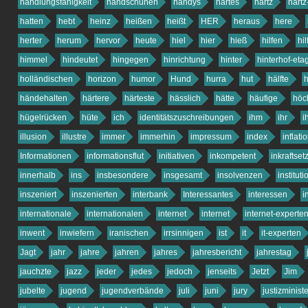
handlungsfähigkeit
handschuhen
handys
hartes
hartz
hartz
hatten
hebt
heinz
heißen
heißt
HER
heraus
here
herter
herum
hervor
heute
hiel
hier
hieß
hilfen
hil
himmel
hindeutet
hingegen
hinrichtung
hinter
hinterhof-eta
holländischen
horizon
humor
Hund
hurra
hut
hälfte
h
händehalten
härtere
härteste
hässlich
hätte
häufige
höc
hügelrücken
hüte
ich
identitätszuschreibungen
ihm
ihr
i
illusion
illustre
immer
immerhin
impressum
index
inflati
Informationen
informationsflut
initiativen
inkompetent
inkraftse
innerhalb
ins
insbesondere
insgesamt
insolvenzen
institut
inszeniert
inszenierten
interbank
Interessantes
interessen
i
internationale
internationalen
internet
internet
internet-experte
inwent
inwiefern
iranischen
irrsinnigen
ist
it
it-experten
Jagt
jahr
jahre
jahren
jahres
jahresbericht
jahrestag
jauchzte
jazz
jeder
jedes
jedoch
jenseits
Jetzt
Jim
jubelte
jugend
jugendverbände
juli
juni
jury
justizministe