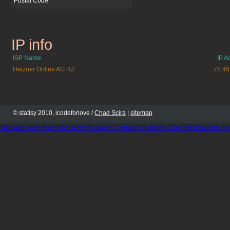
Postal Code:
IP info
freie-sicht.org
ISP Name
IP A
Hetzner Online AG RZ
78.46
© statisy 2010, icodeforlove /
Chad Scira
|
sitemap
Thailand WeedMaps
Thai News
Thailand Cannabis
Thailand Cannabis
Thailand Co