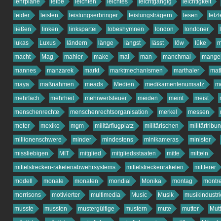
lehrpläne
leibe
leichten
leichtes
leichtgängig
leichtigkeit
leider
leisten
leistungserbringer
leistungsträgern
lesen
letz
ließen
linken
linkspartei
lobeshymnen
london
londoner
lukas
Luxus
ländern
länge
längst
lässt
löw
lüke
m
macht
Mag
mahler
make
mal
man
manchmal
mangel
mannes
manzarek
markt
marktmechanismen
marthaler
mat
maya
maßnahmen
meads
Medien
medikamentenumsatz
m
mehrfach
mehrheit
mehrwertsteuer
meiden
meint
meist
menschenrechte
menschenrechtsorganisation
merkel
messen
meter
mexiko
mgm
militärflugplatz
militärischen
militärtribu
millionenschwere
minder
mindestens
minikameras
minister
missliebigen
MIT
mitglied
mitgliedsstaaten
mitte
mitteln
mittelstrecken-raketenabwehrsystems
mittelstreckenraketen
mittlerer
modell
monate
monaten
mondial
Monika
montag
montre
morrisons
motivierter
multimedia
Music
Musik
musikindustri
musste
mussten
mustergültige
mustern
mute
mutter
Mut