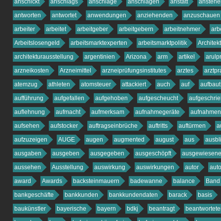
anschickt
anschlags
anschläge
anschlägen
anstatt
anstehe
antworten
antwortet
anwendungen
anziehenden
anzuschauen
arbeiter
arbeitet
arbeitgeber
arbeitgebern
arbeitnehmer
arb
Arbeitslosengeld
arbeitsmarktexperten
arbeitsmarktpolitik
Architekt
architekturausstellung
argentinien
Arizona
arm
artikel
arul
arzneikosten
Arzneimittel
arzneiprüfungsinstitutes
arztes
arztpr
atemzug
athleten
atomsteuer
attackiert
auch
auf
aufbaut
aufführung
aufgefallen
aufgehoben
aufgescheucht
aufgeschri
auflehnung
aufmacht
aufmerksam
aufnahmegeräte
aufnahmen
aufsehen
aufstocker
auftragseinbrüche
auftritts
auftürmen
a
aufzuzeigen
AUGE
augen
augmented
august
aus
ausbl
ausgaben
ausgeben
ausgegeben
ausgeschöpft
ausgewiesen
aussehen
Ausstellung
auswirkung
auswirkungen
autor
aut
award
Awards
backsteinmauern
badewanne
balance
Band
bankgeschäfte
bankkunden
bankkundendaten
barack
basis
baukünstler
bayerische
bayern
bdkj
beantragt
beantwortete