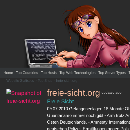
Home
Top Countries
Top Hosts
Top Web Technologies
Top Server Types
Website Statistics
>
Top Sites
>
freie-sicht.org
freie-sicht.org
updated
ago
Freie Sicht
09.07.2010 Gefangenenlager. 18 Monate 
Guantánamo immer noch gibt - Arm trotz Arb
Osten Deutschlands. - Amnesty International
deutschen Polizei. Ermittlungen gegen Poli