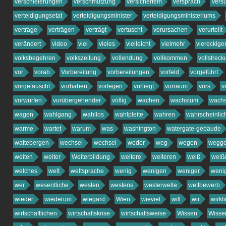
verschleierungen
verschmutzung
versichertem
versprach
Vers
verteidigungsetat
verteidigungsminister
verteidigungsministeriums
verträge
verträgen
verträgt
vertuscht
verursachen
verurteilt
verändert
video
viel
vieles
vielleicht
vielmehr
viereckige
volksbegehren
volkszeitung
vollendung
vollkommen
vollstrec
vor
vorab
Vorbereitung
vorbereitungen
vorfeld
vorgeführt
vorgetäuscht
vorhaben
vorlegen
vorliegt
vorraum
vors
v
vorwürfen
vorübergehender
völlig
wachen
wachstum
wachs
wagen
wahlgang
wahllos
wahlpleite
wahren
wahrscheinlic
warme
wartet
warum
was
washington
watergate-gebäude
wattebergen
wechsel
wechsel
weder
weg
wegen
wegge
weiten
weiter
Weiterbildung
weitere
weiteren
weiß
weiß
welches
welt
weltsprache
wenig
wenigen
weniger
wenig
wer
wesentliche
westen
westens
westerwelle
wettbewerb
wieder
wiederum
wiegard
Wien
wieviel
will
wir
wirkl
wirtschaftlichen
wirtschaftskrise
wirtschaftsweise
Wissen
Wisse