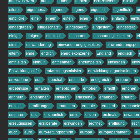
durchzusetzen
durfte
dürfen
dürften
echtzeitwebs
effekte
eiferer
eigenbesc
eigenen
eigens
eigentich
eigentlich
e
einblicke
eine
einem
einen
einer
eines
einfach
einfl
eingegraben
eingeschätzt
eingesperrt
eingesteht
eingestellt
einige
einigen
einmischt
einsparen
einsparmöglichkeiten
e
eintritt
einwanderung
einwanderungsgesetzes
einwanderungspolit
eltern
ende
endlich
energiekonzerne
England
englisch
enthielten
enthüllt
entnehmen
entrümpelten
entsorgen
entw
Entwicklungshilfe
entwicklungsminister
entwicklungsorganisationen
entworfene
eon
epochal
erbitterte
erfolgreich
erfreue
er
ergebnisse
erhalten
erheblichen
erhoben
erhofft
erhöhen
erinnern
erkennbar
erklären
erlassene
erlauben
erlaubt
ermittelt
ermittlungen
ernannten
erneute
erodiert
errechnet
ersparen
erst
erstaunlich
erste
ersten
erstmals
erwarten
erzeugnissen
erzliberale
erzwingen
eröffnet
eröffnung
esch
euch
euro
euro-rettungsschirm
europa
europaparlament
eu