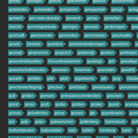
geister
geistiges
gekickt
gekommen
gekürzt
gelassenheit
geldstrafen
geleackten
gelegenen
gelegenheit
gelegt
gelegt
gemeint
gen-mais-skandal
genannt
genau
genießen
genug
Gericht
gerichtsgebäude
geringes
gerwald
geräumigen
ge
geschafft
geschlechter
gescholten
geschrieben
geschuldet
gesetz
Gesetze
gesetzes
gesetzesänderungen
gesetzlich
g
gesorgt
gesprochen
gespräch
gesteinigt
gestern
gestiegen
gesundheitssystem
Gesundheitswesen
gesänge
get
gewaltige
gewerkschaftsbundes
gewesen
Gewinner
geworden
gewählt
gezahlt
geöltes
gibt
gibts
gigantische
gilt
ging
Glaub
gleichberechtigung
gleichen
gliedstaat
gliedstaates
globalisie
gott
greifen
grenzen
grenzüberschreitenden
griechen
griec
grinst
gross
groß
große
großen
großer
grund
grundg
gründe
gründlichen
grüne
grünen
gtz
guantánamo
guid
gut
gute
guter
gutmenschen
guttenberg
Gymnasium
gült
haifischbecken
halbnackten
hals
halten
Hamburg
hand