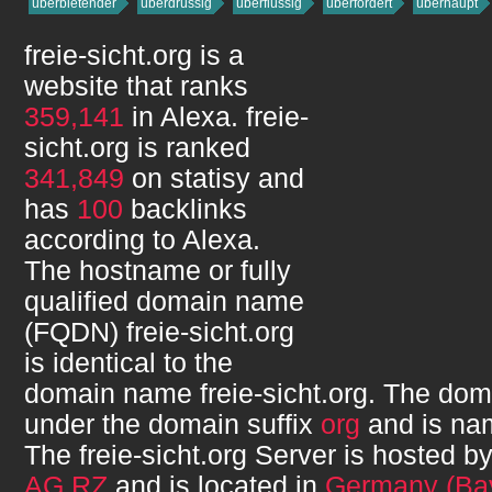
überbietender
überdrüssig
überflüssig
überfordert
überhaupt
freie-sicht.org
is a
website that ranks
359,141
in Alexa.
freie-
sicht.org
is ranked
341,849
on statisy and
has
100
backlinks
according to Alexa.
The hostname or fully
qualified domain name
(FQDN)
freie-sicht.org
is identical to the
domain name
freie-sicht.org
. The doma
under the domain suffix
org
and is n
The
freie-sicht.org
Server is hosted b
AG RZ
and is located in
Germany (Ba