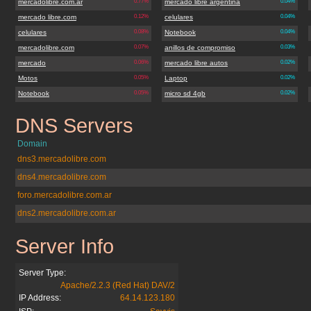
mercadolibre.com.ar
0.77%
mercado libre argentina
0.04%
mercado libre.com
0.12%
celulares
0.04%
celulares
0.08%
Notebook
0.04%
mercadolibre.com
0.07%
anillos de compromiso
0.03%
mercado
0.06%
mercado libre autos
0.02%
Motos
0.05%
Laptop
0.02%
Notebook
0.05%
micro sd 4gb
0.02%
DNS Servers
mercadolibre.com.ar
Domain
dns3.mercadolibre.com
dns4.mercadolibre.com
foro.mercadolibre.com.ar
dns2.mercadolibre.com.ar
Server Info
mercadolibre.com.ar
Server Type:
Apache/2.2.3 (Red Hat) DAV/2
IP Address:
64.14.123.180