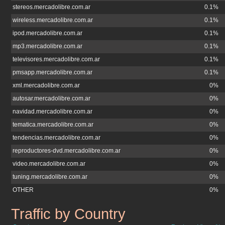
stereos.mercadolibre.com.ar
0.1%
wireless.mercadolibre.com.ar
0.1%
ipod.mercadolibre.com.ar
0.1%
mp3.mercadolibre.com.ar
0.1%
televisores.mercadolibre.com.ar
0.1%
pmsapp.mercadolibre.com.ar
0.1%
xml.mercadolibre.com.ar
0%
autosar.mercadolibre.com.ar
0%
navidad.mercadolibre.com.ar
0%
tematica.mercadolibre.com.ar
0%
tendencias.mercadolibre.com.ar
0%
reproductores-dvd.mercadolibre.com.ar
0%
video.mercadolibre.com.ar
0%
tuning.mercadolibre.com.ar
0%
OTHER
0%
Traffic by Country
mercadolibre.com.ar