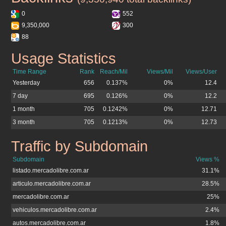
0
552
9,350,000
300
88
Usage Statistics
mercadolibre.com.ar
Time Range
Rank
Reach/Mil
Views/Mil
Views/User
Yesterday
656
0.137%
0%
12.4
7 day
695
0.126%
0%
12.2
1 month
705
0.1242%
0%
12.71
3 month
705
0.1213%
0%
12.73
Traffic by Subdomain
mercadolibre.com.ar
Subdomain
Views %
listado.mercadolibre.com.ar
31.1%
articulo.mercadolibre.com.ar
28.5%
mercadolibre.com.ar
25%
vehiculos.mercadolibre.com.ar
2.4%
autos.mercadolibre.com.ar
1.8%