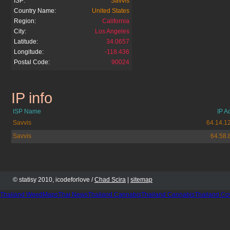
ISP:
Savvis
Country Name:
United States
Region:
California
City:
Los Angeles
Latitude:
34.0657
Longitude:
-118.436
Postal Code:
90024
IP info
mercadolibre.com.ar
ISP Name
IP A
Savvis
64.14.1
Savvis
64.58.
© statisy 2010, icodeforlove /
Chad Scira
|
sitemap
Thailand WeedMaps
Thai News
Thailand Cannabis
Thailand Cannabis
Thailand Co