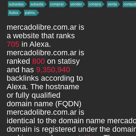
subastas
subasta
comprar
vender
compra
venta
comput
Autos
palms.
mercadolibre.com.ar
is
a website that ranks
705
in Alexa.
mercadolibre.com.ar
is
ranked
800
on statisy
and has
9,350,940
backlinks according to
Alexa. The hostname
or fully qualified
domain name (FQDN)
mercadolibre.com.ar
is
identical to the domain name
mercado
domain is registered under the domain