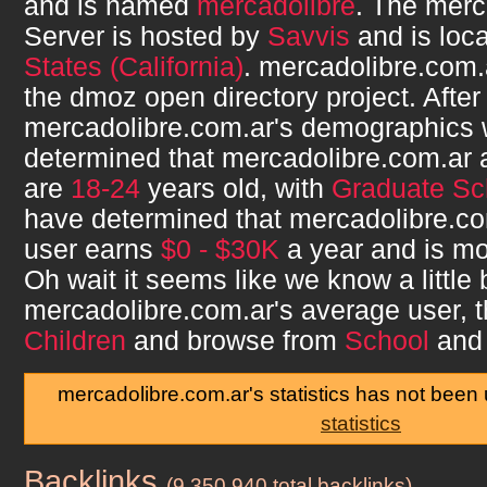
and is named
mercadolibre
. The
merc
Server is hosted by
Savvis
and is loc
States (California)
.
mercadolibre.com.
the dmoz open directory project. After
mercadolibre.com.ar
's demographics
determined that
mercadolibre.com.ar
a
are
18-24
years old, with
Graduate Sc
have determined that
mercadolibre.co
user earns
$0 - $30K
a year and is mo
Oh wait it seems like we know a little
mercadolibre.com.ar
's average user, 
Children
and browse from
School
and
mercadolibre.com.ar's statistics has not been
statistics
Backlinks
mercadolibre.com.ar
(9,350,940 total backlinks)