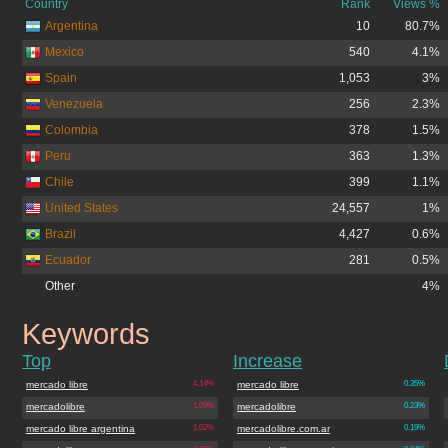
Country
Rank
Views %
Argentina
10
80.7%
Mexico
540
4.1%
Spain
1,053
3%
Venezuela
256
2.3%
Colombia
378
1.5%
Peru
363
1.3%
Chile
399
1.1%
United States
24,557
1%
Brazil
4,427
0.6%
Ecuador
281
0.5%
Other
4%
Keywords
mercadolibre.com.ar
Top
Increase
mercado libre
4.14%
mercado libre
0.35%
mercadolibre
1.09%
mercadolibre
0.23%
mercado libre argentina
1.02%
mercadolibre.com.ar
0.19%