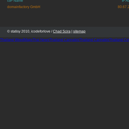
ISP Name
IP A
domainfactory GmbH
80.67.
© statisy 2010, icodeforlove /
Chad Scira
|
sitemap
Thailand WeedMaps
Thai News
Thailand Cannabis
Thailand Cannabis
Thailand Co