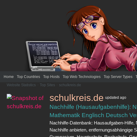
Home
Top Countries
Top Hosts
Top Web Technologies
Top Server Types
Website Statistics
>
Top Sites
>
schulkreis.de
schulkreis.de
updated
ago
Nachhilfe (Hausaufgabenhilfe): N
Mathematik Englisch Deutsch Ver
Nachhilfe-Datenbank: Hausaufgaben-Hilfe, N
Nachhilfe anbieten, entfernungsabhängige S
Gymnasium, Hauptschule, Realschule, Gru