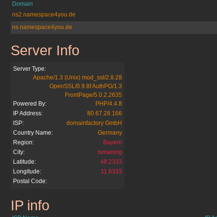
Domain
ns2.namespace4you.de
ns.namespace4you.de
Server Info
schulkreis.de
Server Type:
Apache/1.3 (Unix) mod_ssl/2.8.28
OpenSSL/0.9.8f AuthPG/1.3
FrontPage/5.0.2.2635
Powered By:
PHP/4.4.8
IP Address:
80.67.28.166
ISP:
domainfactory GmbH
Country Name:
Germany
Region:
Bayern
City:
Ismaning
Latitude:
48.2333
Longitude:
11.6333
Postal Code:
IP info
schulkreis.de