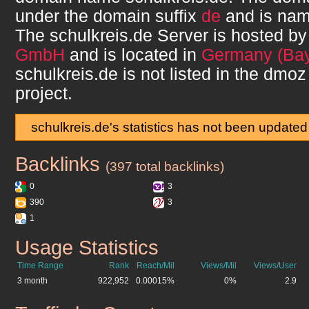
under the domain suffix
de
and is na
The
schulkreis.de
Server is hosted b
GmbH
and is located in
Germany (Bay
schulkreis.de
is not listed in the dmoz
project.
schulkreis.de's statistics has not been updated
Backlinks
schulkreis.de
(397 total backlinks)
0
3
390
3
1
Usage Statistics
schulkreis.de
Time Range
Rank
Reach/Mil
Views/Mil
Views/User
3 month
922,952
0.00015%
0%
2.9