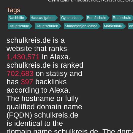
Tags
schulkreis.de
Nachhilfe
Hausaufgaben
Gymnasium
Berufschule
Realschule
Hauptschule
Hauptschulen
Studentenjob Mathe
Mathematik
en
schulkreis.de
is a
website that ranks
1,430,571
in Alexa.
schulkreis.de
is ranked
702,683
on statisy and
has
397
backlinks
according to Alexa.
The hostname or fully
qualified domain name
(FQDN)
schulkreis.de
is identical to the
domain name
schulkreis.de
. The doma