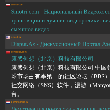
smotri.com
Smotri.com - Национальный Видеохост
трансляции и лучшие видеоролики: вид
смешное видео
disput.az
Disput.Az - Дискуссионный Портал А
comsenz.com
康盛创想（北京）科技有限公司
康盛创想（北京）科技有限公司 中国领
球市场占有率第一的社区论坛（BBS）软
社交网络（SNS）软件，漫游（Man
台。
demotivation.ru
Демотивация по-русски - лучшие демо