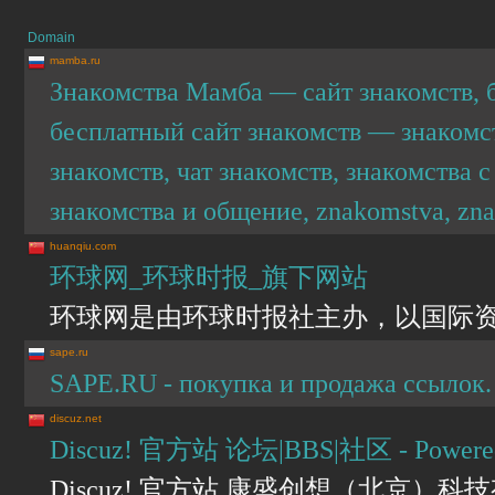
Domain
mamba.ru
Знакомства Мамба — сайт знакомств, 
бесплатный сайт знакомств — знакомст
знакомств, чат знакомств, знакомства 
знакомства и общение, znakomstva, z
huanqiu.com
环球网_环球时报_旗下网站
环球网是由环球时报社主办，以国际
sape.ru
SAPE.RU - покупка и продажа ссылок.
discuz.net
Discuz! 官方站 论坛|BBS|社区 - Powered 
Discuz! 官方站 康盛创想（北京