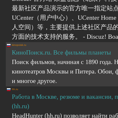
最新社区产品演示的官方唯一指定站点，提
UCenter（用户中心）、UCenter Hom
人空间）等，主要提供上述社区产品的
方面的技术支持的服务。 - Discuz! Boa
kinopoisk.ru
КиноПоиск.ru. Все фильмы планеты
Поиск фильмов, начиная с 1890 года. 
кинотеатров Москвы и Питера. Обои, 
и многое другое.
hh.ru
Работа в Москве, резюме и вакансии, 
(hh.ru)
HeadHunter (hh.ru) позволяет найти ра