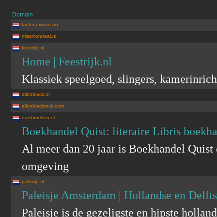
Domain
fasterforward.nu
missmontreal.nl
feestrijk.nl
Home | Feestrijk.nl
Klassiek speelgoed, slingers, kamerinric
allonblack.nl
allonblackrock.com
quistboeken.nl
Boekhandel Quist: literaire Libris boek
Al meer dan 20 jaar is Boekhandel Quist
omgeving
paleisje.nl
Paleisje Amsterdam | Hollandse en Delft
Paleisje is de gezeligste en hipste holl