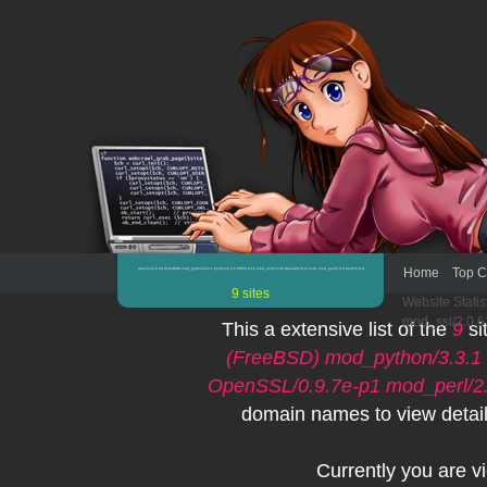
Home
Top C
Apache/2.0.63 (FreeBSD) mod_python/3.3.1 Python/2.5.2 PHP/5.2.11 mod_ssl/2.0.63 OpenSSL/0.9.7e-p1 mod_perl/2.0.3 Perl/v5.8.8
9 sites
Website Statis
mod_ssl/2.0.6
This a extensive list of the
9
si
(FreeBSD) mod_python/3.3.1 
OpenSSL/0.9.7e-p1 mod_perl/2.0
domain names to view detaile
Currently you are 